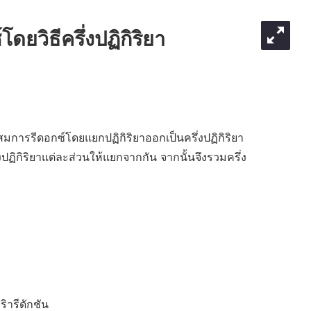
ยวิธีครึ่งปฏิกิริยา
ลสมการรีดอกซ์โดยแยกปฏิกิริยาออกเป็นครึ่งปฏิกิริยา
งปฏิกิริยาแต่ละส่วนให้แยกจากกัน จากนั้นจึงรวมครึ่ง
ิารีดักชัน