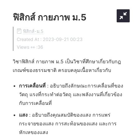
ฟิสิกส์ กายภาพ ม.5
ฟิสิกส์-ม.5
Created At :
2023-09-21 00:23
Views 👀 :
36
วิชาฟิสิกส์ กายภาพ ม.5 เป็นวิชาที่ศึกษาเกี่ยวกับกฎ
เกณฑ์ของธรรมชาติ ครอบคลุมเนื้อหาเกี่ยวกับ
การเคลื่อนที่
: อธิบายถึงลักษณะการเคลื่อนที่ของ
วัตถุ แรงที่กระทำต่อวัตถุ และพลังงานที่เกี่ยวข้อง
กับการเคลื่อนที่
แสง
: อธิบายถึงคุณสมบัติของแสง การแพร่
กระจายของแสง การสะท้อนของแสง และการ
หักเหของแสง