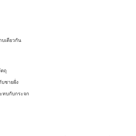
าบเดียวกัน
ัตถุ
กับชายฝั่ง
กระทบกับกระจก