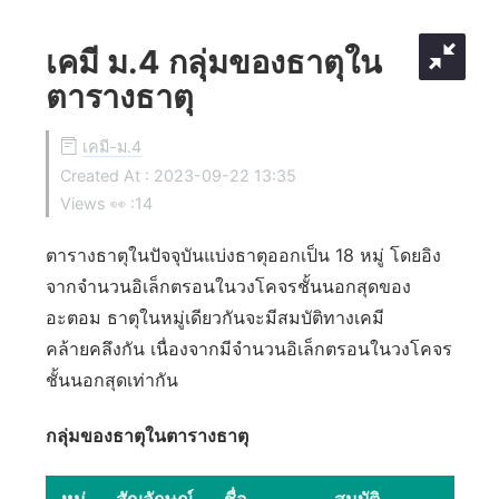
เคมี ม.4 กลุ่มของธาตุใน
ตารางธาตุ
เคมี-ม.4
Created At :
2023-09-22 13:35
Views 👀 :
14
ตารางธาตุในปัจจุบันแบ่งธาตุออกเป็น 18 หมู่ โดยอิง
จากจำนวนอิเล็กตรอนในวงโคจรชั้นนอกสุดของ
อะตอม ธาตุในหมู่เดียวกันจะมีสมบัติทางเคมี
คล้ายคลึงกัน เนื่องจากมีจำนวนอิเล็กตรอนในวงโคจร
ชั้นนอกสุดเท่ากัน
กลุ่มของธาตุในตารางธาตุ