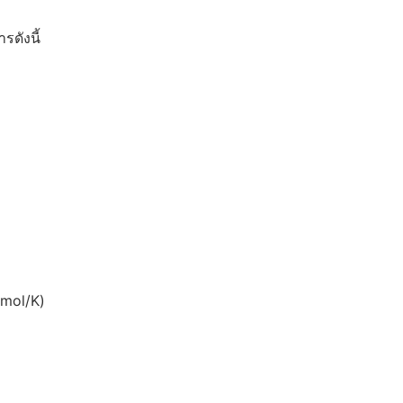
ดังนี้
/mol/K)