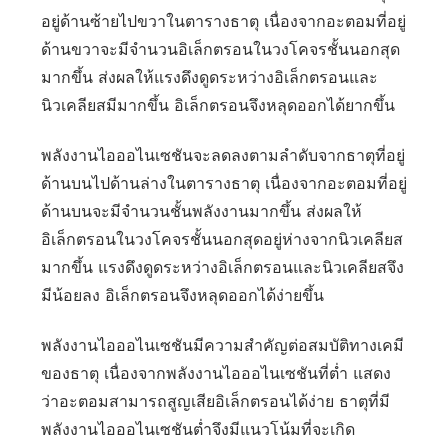
อยู่ด้านซ้ายไปขวาในตารางธาตุ เนื่องจากอะตอมที่อยู่
ด้านขวาจะมีจำนวนอิเล็กตรอนในวงโคจรชั้นนอกสุด
มากขึ้น ส่งผลให้แรงดึงดูดระหว่างอิเล็กตรอนและ
นิวเคลียสมีมากขึ้น อิเล็กตรอนจึงหลุดออกได้ยากขึ้น
พลังงานไอออไนเซชันจะลดลงตามลำดับจากธาตุที่อยู่
ด้านบนไปด้านล่างในตารางธาตุ เนื่องจากอะตอมที่อยู่
ด้านบนจะมีจำนวนชั้นพลังงานมากขึ้น ส่งผลให้
อิเล็กตรอนในวงโคจรชั้นนอกสุดอยู่ห่างจากนิวเคลียส
มากขึ้น แรงดึงดูดระหว่างอิเล็กตรอนและนิวเคลียสจึง
มีน้อยลง อิเล็กตรอนจึงหลุดออกได้ง่ายขึ้น
พลังงานไอออไนเซชันมีความสำคัญต่อสมบัติทางเคมี
ของธาตุ เนื่องจากพลังงานไอออไนเซชันที่ต่ำ แสดง
ว่าอะตอมสามารถสูญเสียอิเล็กตรอนได้ง่าย ธาตุที่มี
พลังงานไอออไนเซชันต่ำจึงมีแนวโน้มที่จะเกิด