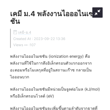
เคมี ม.4 พลังงานไอออไนเซ
ชัน
เคมี-ม.4
Created At :
2023-09-22 13:36
Views 👀 :
107
พลังงานไอออไนเซชัน (ionization energy) คือ
พลังงานที่ใช้ในการดึงอิเล็กตรอนตัวแรกออกจาก
อะตอมหรือโมเลกุลที่อยู่ในสถานะก๊าซ กลายเป็น
ไอออนบวก
พลังงานไอออไนเซชันมีหน่วยเป็นจูลต่อโมล (kJ/mol)
หรืออิเล็กตรอนโวลต์ (eV)
พลังงานไอออไนเซชันจะเพิ่มขึ้นตามลำดับจากธาตุที่