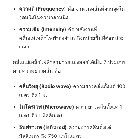
ความถี่ (Frequency)
คือ จำนวนคลื่นที่ผ่านจุดใด
จุดหนึ่งในช่วงเวลาหนึ่ง
ความเข้ม (Intensity)
คือ พลังงานที่
คลื่นแม่เหล็กไฟฟ้าส่งผ่านหนึ่งหน่วยพื้นที่ต่อหน่วย
เวลา
คลื่นแม่เหล็กไฟฟ้าสามารถแบ่งออกได้เป็น 7 ประเภท
ตามความยาวคลื่น คือ
คลื่นวิทยุ (Radio wave)
ความยาวคลื่นตั้งแต่ 100
เมตร ถึง 1 ม.
ไมโครเวฟ (Microwave)
ความยาวคลื่นตั้งแต่ 1
เมตร ถึง 1 มิลลิเมตร
อินฟราเรด (Infrared)
ความยาวคลื่นตั้งแต่ 1
มิลลิเมตร ถึง 750 นาโนเมตร