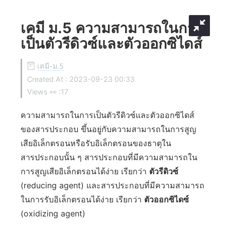
เคมี ม.5 ความสามารถในการ
เป็นตัวรีดิวซ์และตัวออกซิไดส์
เคมี-ม.5
Created At :
2023-09-23 00:33
Views 👀 :
17
ความสามารถในการเป็นตัวรีดิวซ์และตัวออกซิไดส์
ของสารประกอบ ขึ้นอยู่กับความสามารถในการสูญ
เสียอิเล็กตรอนหรือรับอิเล็กตรอนของธาตุใน
สารประกอบนั้น ๆ สารประกอบที่มีความสามารถใน
การสูญเสียอิเล็กตรอนได้ง่าย เรียกว่า
ตัวรีดิวซ์
(reducing agent) และสารประกอบที่มีความสามารถ
ในการรับอิเล็กตรอนได้ง่าย เรียกว่า
ตัวออกซิไดซ์
(oxidizing agent)