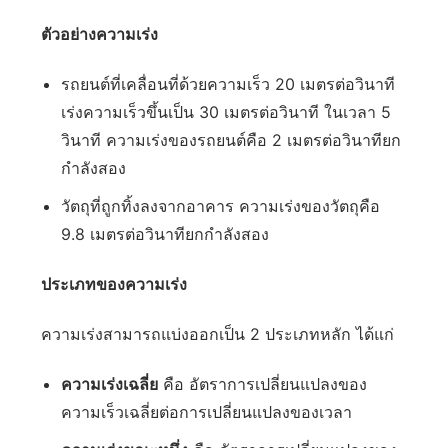
ตัวอย่างความเร่ง
รถยนต์ที่เคลื่อนที่ด้วยความเร็ว 20 เมตรต่อวินาที
เร่งความเร็วขึ้นเป็น 30 เมตรต่อวินาที ในเวลา 5
วินาที ความเร่งของรถยนต์คือ 2 เมตรต่อวินาทียก
กำลังสอง
วัตถุที่ถูกทิ้งลงจากอาคาร ความเร่งของวัตถุคือ
9.8 เมตรต่อวินาทียกกำลังสอง
ประเภทของความเร่ง
ความเร่งสามารถแบ่งออกเป็น 2 ประเภทหลัก ได้แก่
ความเร่งเฉลี่ย
คือ อัตราการเปลี่ยนแปลงของ
ความเร็วเฉลี่ยต่อการเปลี่ยนแปลงของเวลา