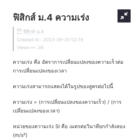
ฟิสิกส์ ม.4 ความเร่ง
ฟิสิกส์-ม.4
Created At :
2023-09-20 02:19
Views 👀 :
36
ความเร่ง คือ อัตราการเปลี่ยนแปลงของความเร็วต่อ
การเปลี่ยนแปลงของเวลา
ความเร่งสามารถแสดงได้ในรูปของสูตรต่อไปนี้
ความเร่ง = (การเปลี่ยนแปลงของความเร็ว) / (การ
เปลี่ยนแปลงของเวลา)
หน่วยของความเร่ง SI คือ เมตรต่อวินาทียกกำลังสอง
(m/s²)