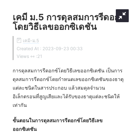
เคมี ม.5 การดุลสมการรีดอกซ์
โดยวิธีเลขออกซิเดชัน
เคมี-ม.5
Created At :
2023-09-23 00:33
Views 👀 :
21
การดุลสมการรีดอกซ์โดยวิธีเลขออกซิเดชัน เป็นการ
ดุลสมการรีดอกซ์โดยกำหนดเลขออกซิเดชันของธาตุ
แต่ละชนิดในสารประกอบ แล้วสมดุลจำนวน
อิเล็กตรอนที่สูญเสียและได้รับของธาตุแต่ละชนิดให้
เท่ากัน
ขั้นตอนในการดุลสมการรีดอกซ์โดยวิธีเลข
ออกซิเดชัน