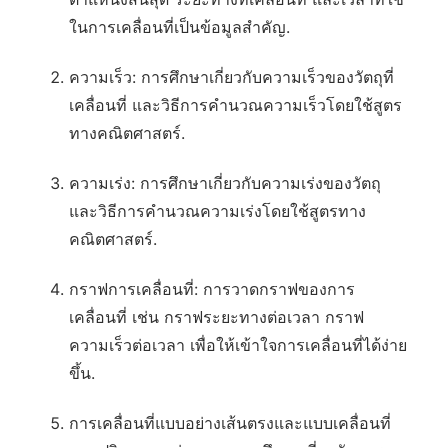
ในการเคลื่อนที่เป็นข้อมูลสำคัญ.
ความเร็ว: การศึกษาเกี่ยวกับความเร็วของวัตถุที่
เคลื่อนที่ และวิธีการคำนวณความเร็วโดยใช้สูตร
ทางคณิตศาสตร์.
ความเร่ง: การศึกษาเกี่ยวกับความเร่งของวัตถุ
และวิธีการคำนวณความเร่งโดยใช้สูตรทาง
คณิตศาสตร์.
กราฟการเคลื่อนที่: การวาดกราฟของการ
เคลื่อนที่ เช่น กราฟระยะทางต่อเวลา กราฟ
ความเร็วต่อเวลา เพื่อให้เข้าใจการเคลื่อนที่ได้ง่าย
ขึ้น.
การเคลื่อนที่แบบอย่างเส้นตรงและแบบเคลื่อนที่