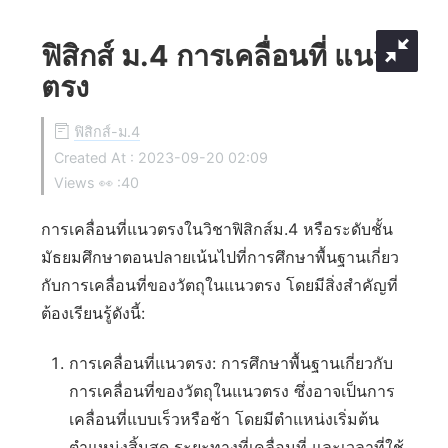
ฟิสิกส์ ม.4 การเคลื่อนที่ แนว
ตรง
ฟิสิกส์-ม.4
Created At :
2023-09-20 02:09
Views 👀 :
40
การเคลื่อนที่แนวตรงในวิชาฟิสิกส์ม.4 หรือระดับชั้น
มัธยมศึกษาตอนปลายเน้นไปที่การศึกษาพื้นฐานเกี่ยว
กับการเคลื่อนที่ของวัตถุในแนวตรง โดยมีสิ่งสำคัญที่
ต้องเรียนรู้ดังนี้:
การเคลื่อนที่แนวตรง: การศึกษาพื้นฐานเกี่ยวกับ
การเคลื่อนที่ของวัตถุในแนวตรง ซึ่งอาจเป็นการ
เคลื่อนที่แบบเร็วหรือช้า โดยมีตำแหน่งเริ่มต้น
ตำแหน่งสิ้นสุด ระยะทางที่เคลื่อนที่ และเวลาที่ใช้