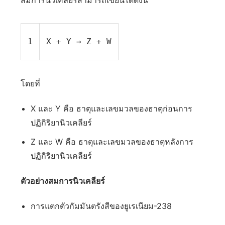
สมการนิวเคลียร์สามารถเขียนได้ดังนี้
1
X + Y → Z + W
โดยที่
X และ Y คือ ธาตุและเลขมวลของธาตุก่อนการ
ปฏิกิริยานิวเคลียร์
Z และ W คือ ธาตุและเลขมวลของธาตุหลังการ
ปฏิกิริยานิวเคลียร์
ตัวอย่างสมการนิวเคลียร์
การแตกตัวกัมมันตรังสีของยูเรเนียม-238