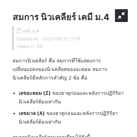
สมการ นิวเคลียร์ เคมี ม.4
เคมี-ม.4
Created At :
2023-09-22 11:16
Views 👀 :
55
สมการนิวเคลียร์ คือ สมการที่ใช้แสดงการ
เปลี่ยนแปลงของนิวเคลียสของอะตอม สมการ
นิวเคลียร์มีหลักการสำคัญ 2 ข้อ คือ
เลขอะตอม (Z)
ของธาตุก่อนและหลังการปฏิกิริยา
นิวเคลียร์ต้องเท่ากัน
เลขมวล (A)
ของธาตุก่อนและหลังการปฏิกิริยา
นิวเคลียร์ต้องเท่ากัน