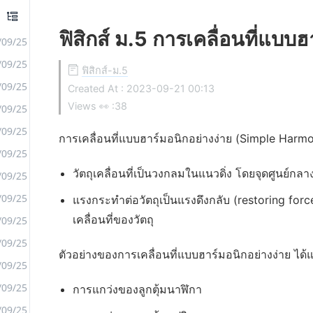
ฟิสิกส์ ม.5 การเคลื่อนที่แบบฮ
/09/25
/09/25
ฟิสิกส์-ม.5
/09/25
Created At :
2023-09-21 00:13
Views 👀 :
38
/09/25
/09/25
การเคลื่อนที่แบบฮาร์มอนิกอย่างง่าย (Simple Harmoni
/09/25
วัตถุเคลื่อนที่เป็นวงกลมในแนวดิ่ง โดยจุดศูนย์กลา
/09/25
/09/25
แรงกระทำต่อวัตถุเป็นแรงดึงกลับ (restoring for
เคลื่อนที่ของวัตถุ
/09/25
/09/25
ตัวอย่างของการเคลื่อนที่แบบฮาร์มอนิกอย่างง่าย ได้แ
/09/25
/09/25
การแกว่งของลูกตุ้มนาฬิกา
/09/25