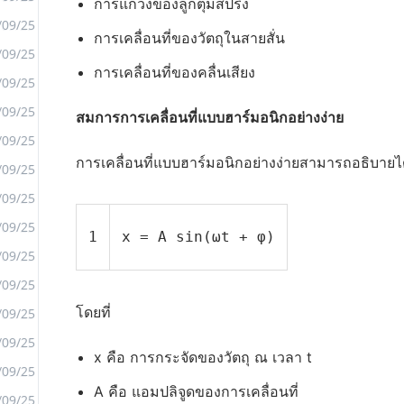
การแกว่งของลูกตุ้มสปริง
/09/25
การเคลื่อนที่ของวัตถุในสายสั่น
/09/25
การเคลื่อนที่ของคลื่นเสียง
<
/09/25
>
/09/25
สมการการเคลื่อนที่แบบฮาร์มอนิกอย่างง่าย
/09/25
การเคลื่อนที่แบบฮาร์มอนิกอย่างง่ายสามารถอธิบายได
/09/25
/09/25
/09/25
1
x = A sin(ωt + φ)
/09/25
/09/25
โดยที่
/09/25
/09/25
x คือ การกระจัดของวัตถุ ณ เวลา t
/09/25
A คือ แอมปลิจูดของการเคลื่อนที่
/09/25